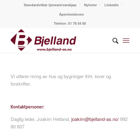
Standardvilkår tjeneste/varekjøp
Nyheter
Linkedin
Åpenhetsloven
Telefon:
51 78 54 00
Vi utfører riving av hus og bygninger ihht. lover og
forskrifter.
Kontaktpersoner:
Daglig leder, Joakim Hetland,
joakim@bjelland-as.no/
992
80 607