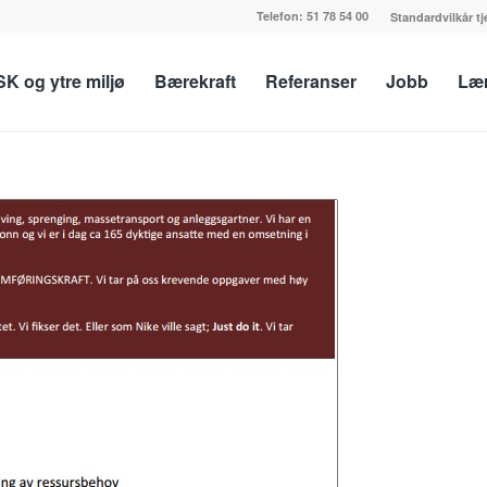
Telefon:
51 78 54 00
Standardvilkår t
K og ytre miljø
Bærekraft
Referanser
Jobb
Lær