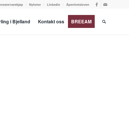
jeneste/varekjøp
Nyheter
Linkedin
Åpenhetsloven
ling i Bjelland
Kontakt oss
BREEAM