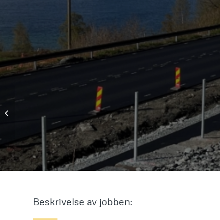
Sørbø-Hove, Sandnes-
boligfelt
Beskrivelse av jobben: