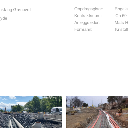
Oppdragsgiver: Rogala
akk og Grønevoll
Kontraktssum: Ca 60 mi
øyde
Anleggsleder: Mats H
Formann: Kristoffe