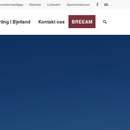
jeneste/varekjøp
Nyheter
Linkedin
Åpenhetsloven
ling i Bjelland
Kontakt oss
BREEAM