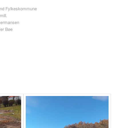
nd Fylkeskommune
ll.
ermansen
r Bøe