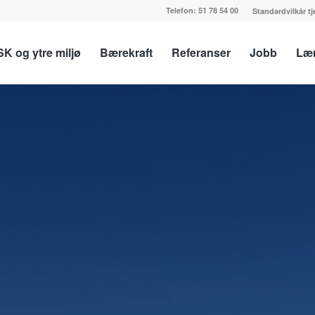
Telefon:
51 78 54 00
Standardvilkår t
K og ytre miljø
Bærekraft
Referanser
Jobb
Lær