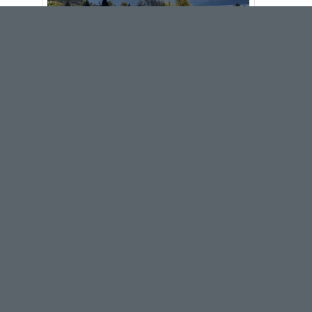
KONTAKT OSS
HILS 
Bedriftsvegen 2, 4353 Klepp Stasjon
51 78 54 00
Orgnr: 984 560 443