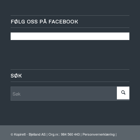
FØLG OSS PÅ FACEBOOK
SØK
© Kopirett -
Bjelland AS
| Org.nr.: 984 560 443 |
Personvernerklæring
|